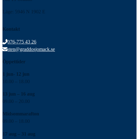
Läge: 5946 N 1902 E
Kontakt
076-775 43 26
sten@graddosjomack.se
Öppettider
1 jun- 12 jun
10.00 – 18.00
13 jun – 16 aug
09.00 – 20.00
Midsommarafton
09.00 – 18.00
17 aug – 31 aug