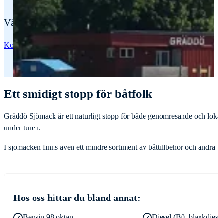
Välkommen till Gräddö Sjömack i Roslagen. Här kan du
Kontakta oss
Vår gästhamn
Ett smidigt stopp för båtfolk
Gräddö Sjömack är ett naturligt stopp för både genomresande och lokal
under turen.
I sjömacken finns även ett mindre sortiment av båttillbehör och andra
Hos oss hittar du bland annat:
Bensin 98 oktan
Diesel (B0, blankdies