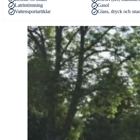
Latrintömning
Gasol
Vattensportartiklar
Glass, dryck och sna