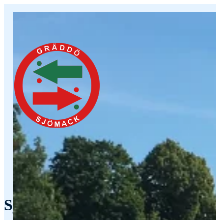
Sjömack i Gräddö