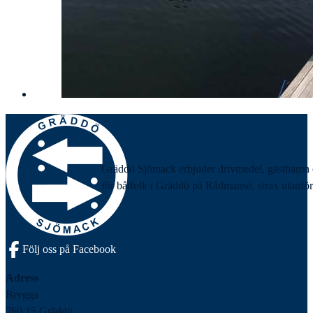
Gräddö Sjömack erbjuder drivmedel, gästhamn 
för båtfolk i Gräddö på Rådmansö, strax utanför
Följ oss på Facebook
Adress
Brygga
760 15 Gräddö