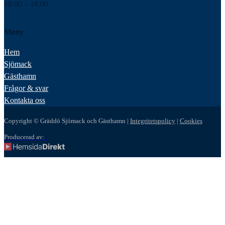
10.00 – 18.00
Meny
Hem
Sjömack
Gästhamn
Frågor & svar
Kontakta oss
Copyright © Gräddö Sjömack och Gästhamn |
Integritetspolicy
|
Cookies
Producerad av: