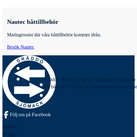
Nautec båttillbehör
Maringrossist där våra båttillbehör kommer ifrån.
Besök Nautec
Gräddö Sjömack erbjuder drivmedel, gästhamn 
för båtfolk i Gräddö på Rådmansö, strax utanför
Följ oss på Facebook
Adress
Brygga