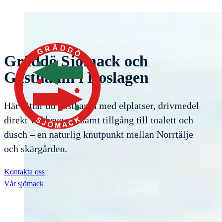
Gräddö Sjömack och
Gästhamn i Roslagen
Här hittar du gästhamn med elplatser, drivmedel
direkt vid bryggan samt tillgång till toalett och
dusch – en naturlig knutpunkt mellan Norrtälje
och skärgården.
Kontakta oss
Vår sjömack