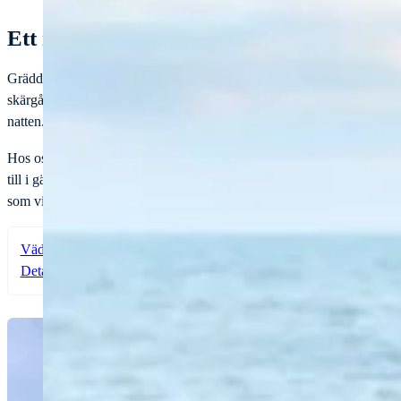
Ett naturligt stopp i Gräddö
Gräddö ligger längst ut på Rådmansö vid Norrtäljevikens mynning och 
skärgården. Här möts skärgårdsnatur, småbåtshamn och sommarliv i en m
natten.
Hos oss hittar du sjömack och gästhamn med service för båtfolk. Här ka
till i gästhamnen. I närheten finns restauranger, caféer och ICA Grädd
som vill upptäcka skärgården från vattnet.
Vädret i Gräddö
Detaljerad väderprognos