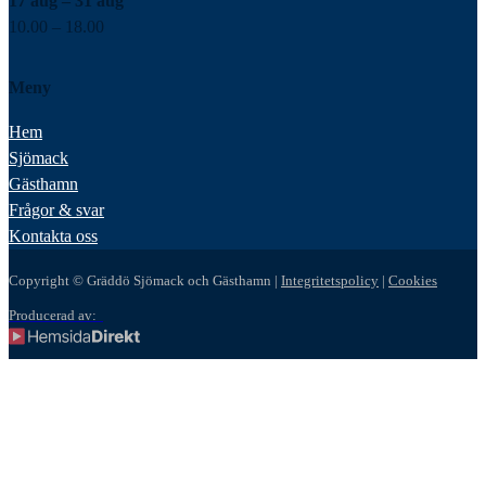
17 aug – 31 aug
10.00 – 18.00
Meny
Hem
Sjömack
Gästhamn
Frågor & svar
Kontakta oss
Copyright © Gräddö Sjömack och Gästhamn |
Integritetspolicy
|
Cookies
Producerad av: