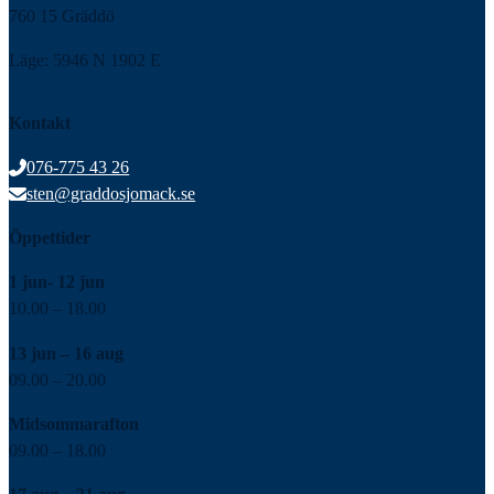
760 15 Gräddö
Läge: 5946 N 1902 E
Kontakt
076-775 43 26
sten@graddosjomack.se
Öppettider
1 jun- 12 jun
10.00 – 18.00
13 jun – 16 aug
09.00 – 20.00
Midsommarafton
09.00 – 18.00