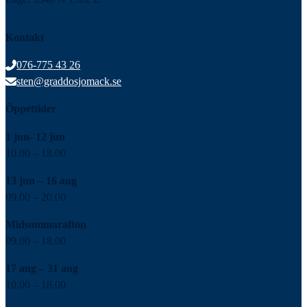
Kontakt
076-775 43 26
sten@graddosjomack.se
Öppettider
1 jun- 12 jun
10.00 – 18.00
13 jun – 16 aug
09.00 – 20.00
Midsommarafton
09.00 – 18.00
17 aug – 31 aug
10.00 – 18.00