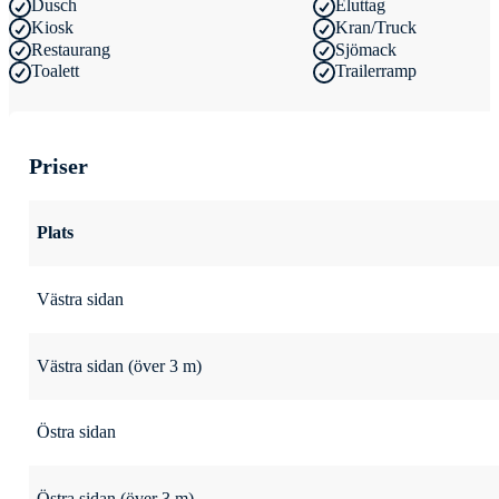
Dusch
Eluttag
Kiosk
Kran/Truck
Restaurang
Sjömack
Toalett
Trailerramp
Priser
Plats
Västra sidan
Västra sidan (över 3 m)
Östra sidan
Östra sidan (över 3 m)