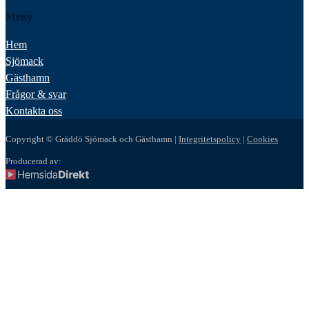
Meny
Hem
Sjömack
Gästhamn
Frågor & svar
Kontakta oss
Copyright © Gräddö Sjömack och Gästhamn |
Integritetspolicy
|
Cookies
Producerad av: