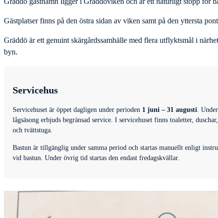
Gräddö gästhamn ligger i Gräddöviken och är ett naturligt stopp för båt
Gästplatser finns på den östra sidan av viken samt på den yttersta pon
Gräddö är ett genuint skärgårdssamhälle med flera utflyktsmål i närh
byn.
Servicehus
Servicehuset är öppet dagligen under perioden
1 juni – 31 augusti
. Unde
lågsäsong erbjuds begränsad service. I servicehuset finns toaletter, duschar
och tvättstuga.
Bastun är tillgänglig under samma period och startas manuellt enligt instr
vid bastun. Under övrig tid startas den endast fredagskvällar.