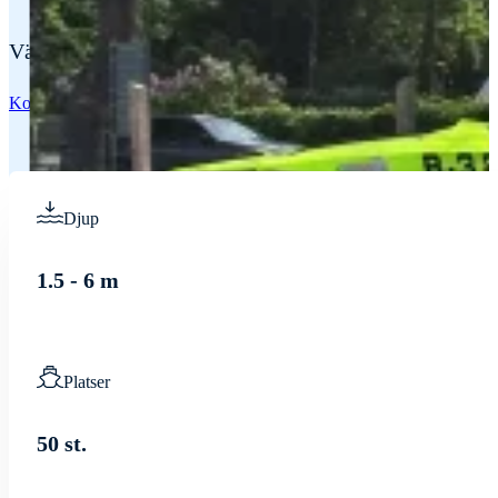
Välkommen till vår gästhamn i Gräddö. Här kan du lägga
Kontakta oss
Vår sjömack
Djup
1.5 - 6 m
Platser
50 st.