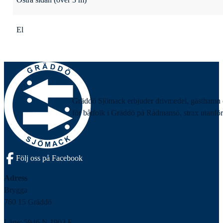
El
Gräddö Sjömack erbjuder drivmedel, gästhamn 
för båtfolk i Gräddö på Rådmansö, strax utanför
Följ oss på Facebook
Adress
Brygga
760 15 Gräddö
Läge: 5946 N 1902 E