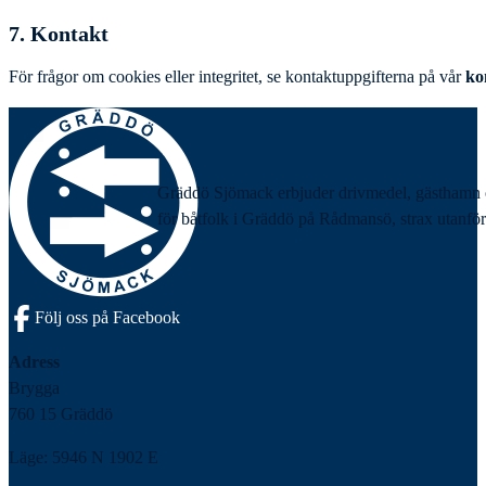
7. Kontakt
För frågor om cookies eller integritet, se kontaktuppgifterna på vår
ko
Gräddö Sjömack erbjuder drivmedel, gästhamn 
för båtfolk i Gräddö på Rådmansö, strax utanför
Följ oss på Facebook
Adress
Brygga
760 15 Gräddö
Läge: 5946 N 1902 E