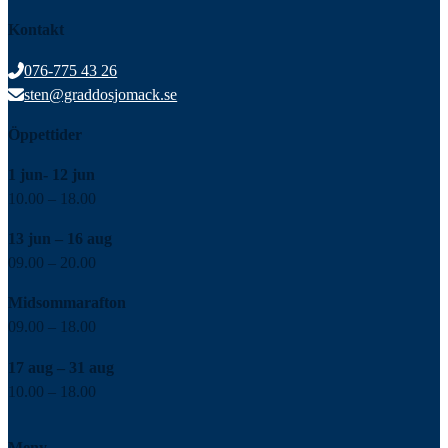
Kontakt
076-775 43 26
sten@graddosjomack.se
Öppettider
1 jun- 12 jun
10.00 – 18.00
13 jun – 16 aug
09.00 – 20.00
Midsommarafton
09.00 – 18.00
17 aug – 31 aug
10.00 – 18.00