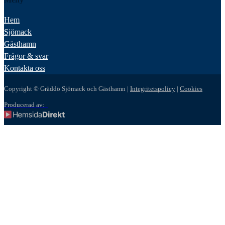
Meny
Hem
Sjömack
Gästhamn
Frågor & svar
Kontakta oss
Copyright © Gräddö Sjömack och Gästhamn |
Integritetspolicy
|
Cookies
Producerad av: