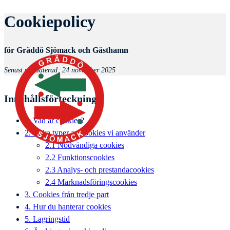
Cookiepolicy
för Gräddö Sjömack och Gästhamn
Senast uppdaterad: 24 november 2025
Innehållsförteckning
1. Vad är cookies?
2. Vilka typer av cookies vi använder
2.1 Nödvändiga cookies
2.2 Funktionscookies
2.3 Analys- och prestandacookies
2.4 Marknadsföringscookies
3. Cookies från tredje part
4. Hur du hanterar cookies
5. Lagringstid